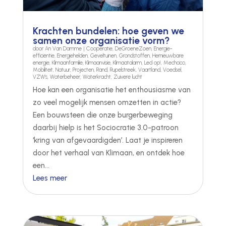
Krachten bundelen: hoe geven we
samen onze organisatie vorm?
door
An Van Damme
|
Cooperatie
,
DeGroeneZoen
,
Energie-
efficiëntie
,
Energiehelden
,
Geveltuinen
,
Grondstoffen
,
Hernieuwbare
energie
,
Klimaanfamilie
,
Klimaanvisie
,
Klimaatalarm
,
Led op!
,
Mechcico
,
Mobiliteit
,
Natuur
,
Projecten
,
Rand
,
Rupelstreek
,
Vaartland
,
Voedsel
,
VZW's
,
Waterbeheer
,
Waterkracht
,
Zuivere lucht
Hoe kan een organisatie het enthousiasme van
zo veel mogelijk mensen omzetten in actie?
Een bouwsteen die onze burgerbeweging
daarbij hielp is het Sociocratie 3.0-patroon
‘kring van afgevaardigden’. Laat je inspireren
door het verhaal van Klimaan, en ontdek hoe
een...
Lees meer