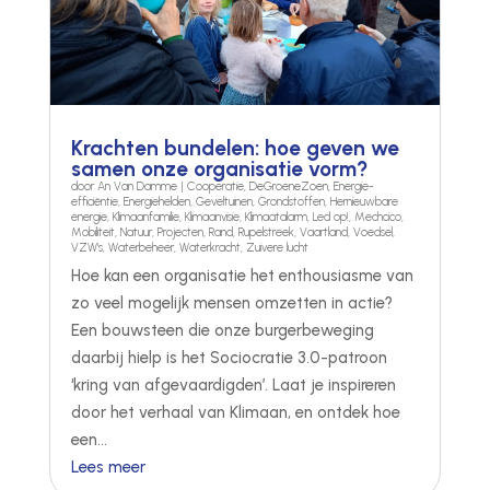
Krachten bundelen: hoe geven we
samen onze organisatie vorm?
door
An Van Damme
|
Cooperatie
,
DeGroeneZoen
,
Energie-
efficiëntie
,
Energiehelden
,
Geveltuinen
,
Grondstoffen
,
Hernieuwbare
energie
,
Klimaanfamilie
,
Klimaanvisie
,
Klimaatalarm
,
Led op!
,
Mechcico
,
Mobiliteit
,
Natuur
,
Projecten
,
Rand
,
Rupelstreek
,
Vaartland
,
Voedsel
,
VZW's
,
Waterbeheer
,
Waterkracht
,
Zuivere lucht
Hoe kan een organisatie het enthousiasme van
zo veel mogelijk mensen omzetten in actie?
Een bouwsteen die onze burgerbeweging
daarbij hielp is het Sociocratie 3.0-patroon
‘kring van afgevaardigden’. Laat je inspireren
door het verhaal van Klimaan, en ontdek hoe
een...
Lees meer