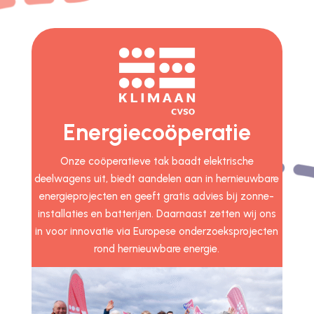
Energiecoöperatie
Onze coöperatieve tak baadt elektrische
deelwagens uit, biedt aandelen aan in hernieuwbare
energieprojecten en geeft gratis advies bij zonne-
installaties en batterijen. Daarnaast zetten wij ons
in voor innovatie via Europese onderzoeksprojecten
rond hernieuwbare energie.