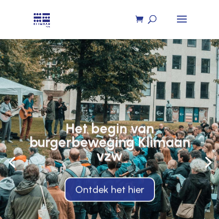
Het begin van
burgerbeweging Klimaan
vzw
Ontdek het hier