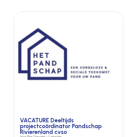
VACATURE Deeltijds
projectcoördinator Pandschap
Rivierenland cvso
door
Elise Steyaert
| 0 reacties