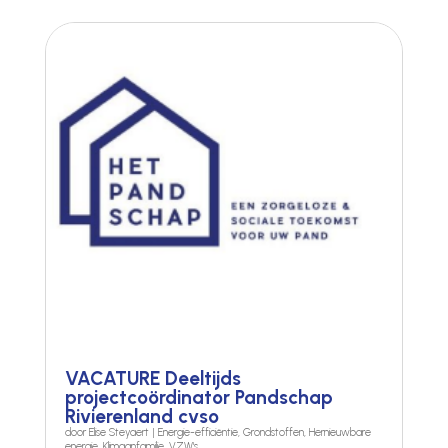
VACATURE Deeltijds
projectcoördinator Pandschap
Rivierenland cvso
door
Elise Steyaert
|
Energie-efficiëntie
,
Grondstoffen
,
Hernieuwbare
energie
,
Klimaanfamilie
,
VZW's