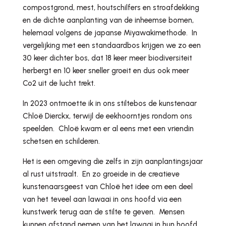
compostgrond, mest, houtschilfers en stroafdekking
en de dichte aanplanting van de inheemse bomen,
helemaal volgens de japanse Miyawakimethode. In
vergelijking met een standaardbos krijgen we zo een
30 keer dichter bos, dat 18 keer meer biodiversiteit
herbergt en 10 keer sneller groeit en dus ook meer
Co2 uit de lucht trekt.
In 2023 ontmoette ik in ons stiltebos de kunstenaar
Chloë Dierckx, terwijl de eekhoorntjes rondom ons
speelden. Chloë kwam er al eens met een vriendin
schetsen en schilderen.
Het is een omgeving die zelfs in zijn aanplantingsjaar
al rust uitstraalt. En zo groeide in de creatieve
kunstenaarsgeest van Chloë het idee om een deel
van het teveel aan lawaai in ons hoofd via een
kunstwerk terug aan de stilte te geven. Mensen
kunnen afstand nemen van het lawaai in hun hoofd