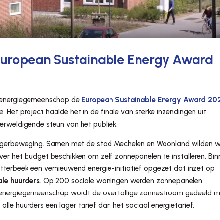
 European Sustainable Energy Award
r energiegemeenschap de
European Sustainable Energy Award 20
ie
. Het project haalde het in de finale van sterke inzendingen uit
erweldigende steun van het publiek.
urgerbeweging. Samen met de stad Mechelen en Woonland wilden 
ver het budget beschikken om zelf zonnepanelen te installeren. Bin
tterbeek een vernieuwend energie-initiatief opgezet dat inzet op
ale huurders
. Op 200 sociale woningen werden zonnepanelen
en energiegemeenschap wordt de overtollige zonnestroom gedeeld 
alle huurders een lager tarief dan het sociaal energietarief.