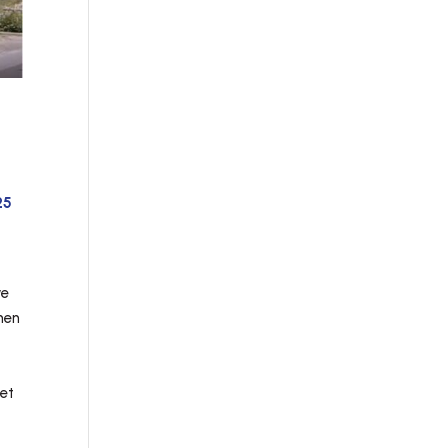
25
we
nen
met