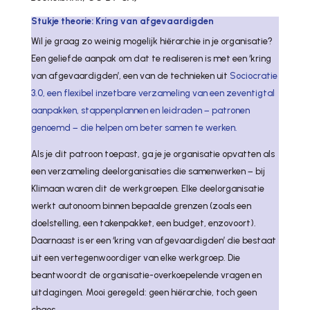
Stukje theorie: Kring van afgevaardigden
Wil je graag zo weinig mogelijk hiërarchie in je organisatie?
Een geliefde aanpak om dat te realiseren is met een ‘kring
van afgevaardigden’, een van de technieken uit
Sociocratie
3.0, een flexibel inzetbare verzameling van een zeventigtal
aanpakken, stappenplannen en leidraden − patronen
genoemd − die helpen om beter samen te werken.
Als je dit patroon toepast, ga je je organisatie opvatten als
een verzameling deelorganisaties die samenwerken − bij
Klimaan waren dit de werkgroepen. Elke deelorganisatie
werkt autonoom binnen bepaalde grenzen (zoals een
doelstelling, een takenpakket, een budget, enzovoort).
Daarnaast is er een ‘kring van afgevaardigden’ die bestaat
uit een vertegenwoordiger van elke werkgroep. Die
beantwoordt de organisatie-overkoepelende vragen en
uitdagingen. Mooi geregeld: geen hiërarchie, toch geen
chaos.