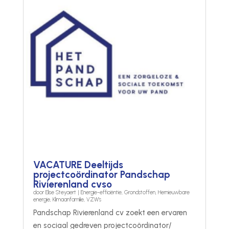
VACATURE Deeltijds
projectcoördinator Pandschap
Rivierenland cvso
door
Elise Steyaert
|
Energie-efficiëntie
,
Grondstoffen
,
Hernieuwbare
energie
,
Klimaanfamilie
,
VZW's
Pandschap Rivierenland cv zoekt een ervaren
en sociaal gedreven projectcoördinator/