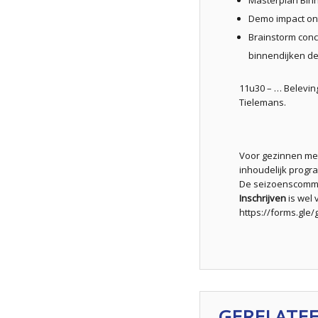
Demo impact on
Brainstorm conc
binnendijken d
11u30 – … Belevin
Tielemans.
Voor gezinnen met
inhoudelijk prog
De seizoenscomm
Inschrijven
is wel 
https://forms.g
GERELATE