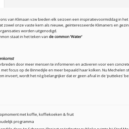
s van Klimaan vzw bieden elk seizoen een inspiratievoormiddag in het 
t zowel onze vaste kern als nieuwe, geïnteresseerde Klimaners en gezi
organisaties worden uitgenodigd.
mon staat in het teken van
de common ‘Water’
eenkomst
rbreden door meer mensen te informeren en activeren voor een concret
met focus op de Binnedijle en meer bepaald haar kolken. Nu Mechelen st
 invoert, wordt het nòg belangrijker dat er geen afval in de ‘puttekes’ b
oopmoment met koffie, koffiekoeken & fruit
houdelijk programma
endijle door An Schepers (Project coördinator publieke ruimte bij Stad Me