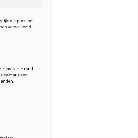
Vrijbroekpark met
nnen verwelkomd.
e zomeractie rond
elselmatig een
elanden.
chelen)