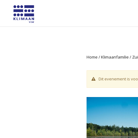
Home
/
Klimaanfamilie
/
Zui
Dit evenement is voo