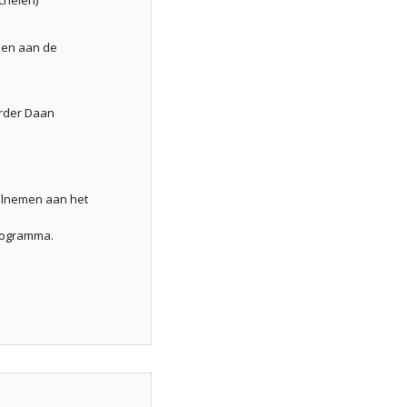
ken aan de
erder Daan
eelnemen aan het
rogramma.