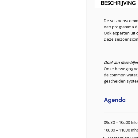
BESCHRIJVING
De seizoenscommon
een programma da
Ook experten uit 
Deze seizoenscom
Doel van deze bij
Onze beweging ve
de common water, 
gescheiden systeem
Agenda
09u30 – 10u00 Inl
10u00 – 11u30 In
Masterplan Binn