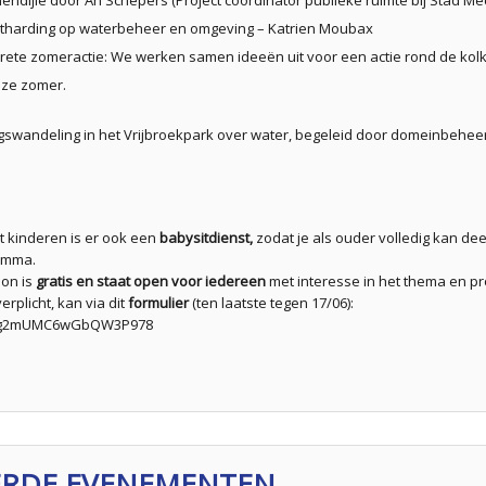
tharding op waterbeheer en omgeving – Katrien Moubax
rete zomeractie: We werken samen ideeën uit voor een actie rond de kol
eze zomer.
gswandeling in het Vrijbroekpark over water, begeleid door domeinbehe
 kinderen is er ook een
babysitdienst,
zodat je als ouder volledig kan d
ramma.
on is
gratis en staat open voor iedereen
met interesse in het thema en p
verplicht, kan via
dit
formulier
(
ten laatste tegen 17/06):
le/g2mUMC6wGbQW3P978
ERDE EVENEMENTEN