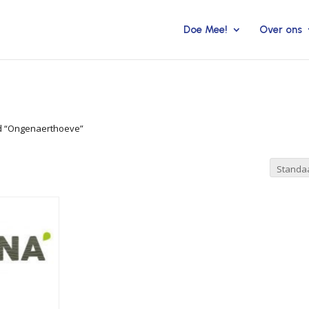
Doe Mee!
Over ons
d “Ongenaerthoeve”