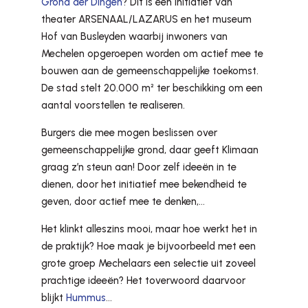
Grond der Dingen
? Dit is een initiatief van
theater ARSENAAL/LAZARUS en het museum
Hof van Busleyden waarbij inwoners van
Mechelen opgeroepen worden om actief mee te
bouwen aan de gemeenschappelijke toekomst.
De stad stelt 20.000 m² ter beschikking om een
aantal voorstellen te realiseren.
Burgers die mee mogen beslissen over
gemeenschappelijke grond, daar geeft Klimaan
graag z’n steun aan! Door zelf ideeën in te
dienen, door het initiatief mee bekendheid te
geven, door actief mee te denken,…
Het klinkt alleszins mooi, maar hoe werkt het in
de praktijk? Hoe maak je bijvoorbeeld met een
grote groep Mechelaars een selectie uit zoveel
prachtige ideeën? Het toverwoord daarvoor
blijkt
Hummus
…