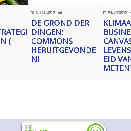
07/02/2019
04/04/2019
DE GROND DER
KLIMA
TRATEGI
DINGEN:
BUSIN
N (
COMMONS
CANVAS
HERUITGEVONDE
LEVEN
N!
EID VA
METEN