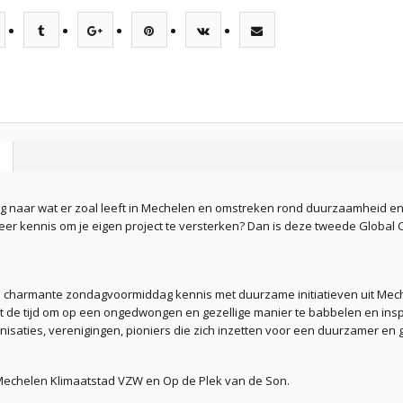
ig naar wat er zoal leeft in Mechelen en omstreken rond duurzaamheid en
eer kennis om je eigen project te versterken? Dan is deze tweede Global 
e charmante zondagvoormiddag kennis met duurzame initiatieven uit Mec
gt de tijd om op een ongedwongen en gezellige manier te babbelen en inspir
isaties, verenigingen, pioniers die zich inzetten voor een duurzamer en g
n Mechelen Klimaatstad VZW en Op de Plek van de Son.