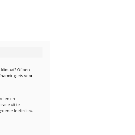
 klimaat? Of ben
Charming iets voor
helen en
atie uit te
roener leefmilieu.