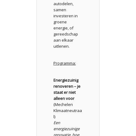
autodelen,
samen
investeren in
groene
energie, of
gereedschap
aan elkaar
uitlenen.
Programma:
Energiezuinig
renoveren – je
staat er niet
alleen voor
(Mechelen
Klimaatneutraa
l)
Een
energiezuinige
renovatie, hoe