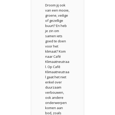
Droom jij ook
van een mooie,
groene, veilige
of gezellige
buurt? En heb
je zin om
samen iets
goed te doen
voor het
klimaat? Kom
naar Café
Klimaatneutraa
l. Op Café
Klimaatneutraa
l gaat het niet
enkel over
duurzaam
verbouwen,
ook andere
onderwerpen
komen aan
bod, zoals