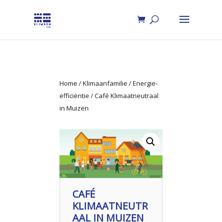
Home
/
Klimaanfamilie
/
Energie-
efficiëntie
/ Café Klimaatneutraal
in Muizen
CAFÉ
KLIMAATNEUTR
AAL IN MUIZEN