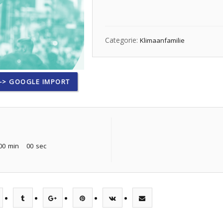
Categorie:
Klimaanfamilie
-> GOOGLE IMPORT
00
min
00
sec