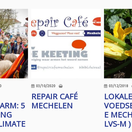
0
03/10/2020
03/12/2018
REPAIR CAFÉ
LOKAL
ARM: 5
MECHELEN
VOEDSE
ING
E MECH
LIMATE
LVS-M )