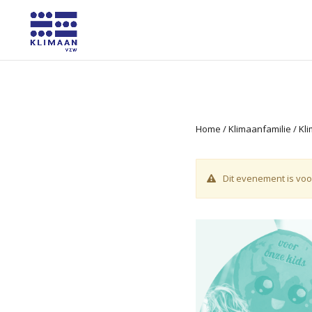
Home
/
Klimaanfamilie
/ Kl
Dit evenement is voo