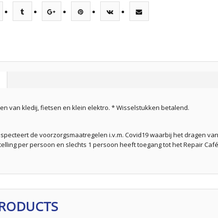
gen van kledij, fietsen en klein elektro. * Wisselstukken betalend.
especteert de voorzorgsmaatregelen i.v.m. Covid19 waarbij het dragen v
rstelling per persoon en slechts 1 persoon heeft toegang tot het Repair Café
PRODUCTS