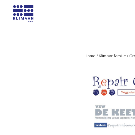
Home
/
Klimaanfamilie
/
Gr