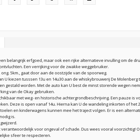
en belangrijk erfgoed, maar ook een rijke alternatieve invulling om de dr
ontvluchten. Een verrijking voor de zwakke weggebruiker.
 ong. 5km., gaat door aan de oostzijde van de spoorweg.
 kan U kiezen tusssen 13u en 14u30 aan de whiskybrouwerij De Molenberg t
en gestald worden. Met de auto kan U best de minst storende wegen neme
rking van de Okay gebruiken.
chikbaar met weg- en historische achtergrondbeschrijving. Een pauze is vo
eken. Deze is open vanaf 14u. Hierna kan U de wandeling inkorten of het 
toelen en kinderwagens kunnen mee het traject volgen. Er is een alterna
odig is.
egwijzerd.
et verantwoordelijk voor ongeval of schade. Dus wees vooral voorzichtig!
lijke sfeer te respecteren.