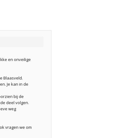
ukke en onveilige
e Blaasveld.
n. Je kan in de
orzien bij de
2de deel volgen.
tieve weg
 Ook vragen we om