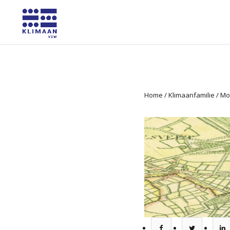
Home
/
Klimaanfamilie
/
Mob