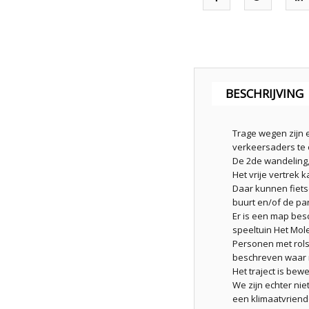
BESCHRIJVING
Trage wegen zijn e
verkeersaders te 
De 2de wandeling,
Het vrije vertrek
Daar kunnen fiets
buurt en/of de pa
Er is een map bes
speeltuin Het Mol
Personen met rols
beschreven waar n
Het traject is bew
We zijn echter ni
een klimaatvriende