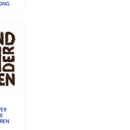
ING
VER
E
AREN