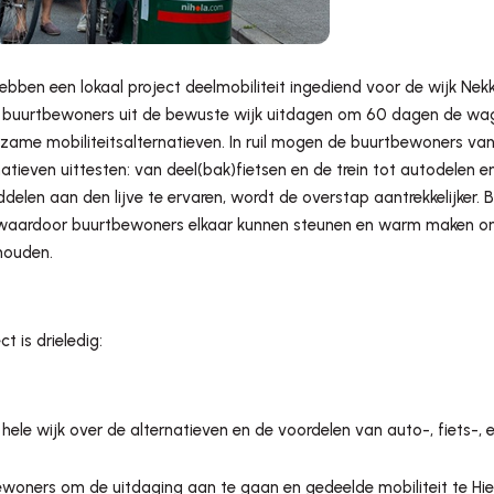
ebben een lokaal project deelmobiliteit ingediend voor de wijk Nekk
de buurtbewoners uit de bewuste wijk uitdagen om 60 dagen de wag
zame mobiliteitsalternatieven. In ruil mogen de buurtbewoners van
tieven uittesten: van deel(bak)fietsen en de trein tot autodelen e
elen aan den lijve te ervaren, wordt de overstap aantrekkelijker.
, waardoor buurtbewoners elkaar kunnen steunen en warm maken o
houden.
t is drieledig:
hele wijk over de alternatieven en de voordelen van auto-, fiets-,
woners om de uitdaging aan te gaan en gedeelde mobiliteit te Hi