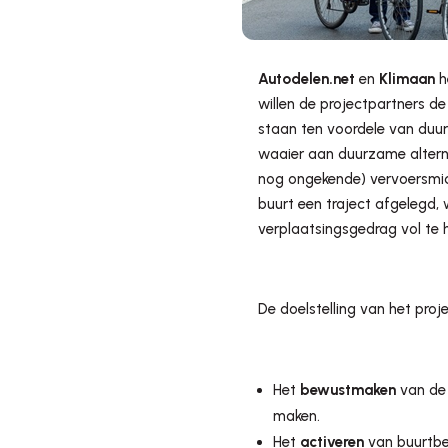
Autodelen.net
en
Klimaan
h
willen de projectpartners 
staan ten voordele van duur
waaier aan duurzame alterna
nog ongekende) vervoersmidd
buurt een traject afgelegd
verplaatsingsgedrag vol te 
De doelstelling van het projec
Het
bewustmaken
van de 
maken.
Het
activeren
van buurtbe