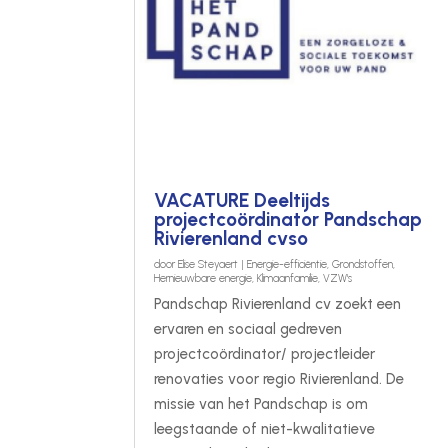
VACATURE Deeltijds
projectcoördinator Pandschap
Rivierenland cvso
door
Elise Steyaert
|
Energie-efficiëntie
,
Grondstoffen
,
Hernieuwbare energie
,
Klimaanfamilie
,
VZW's
Pandschap Rivierenland cv zoekt een
ervaren en sociaal gedreven
projectcoördinator/ projectleider
renovaties voor regio Rivierenland. De
missie van het Pandschap is om
leegstaande of niet-kwalitatieve