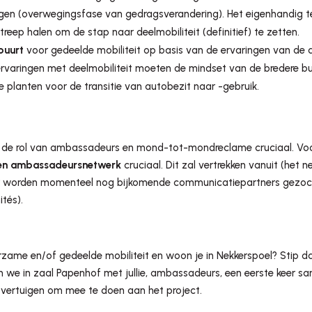
gen (overwegingsfase van gedragsverandering). Het eigenhandig t
reep halen om de stap naar deelmobiliteit (definitief) te zetten.
buurt
voor gedeelde mobiliteit op basis van de ervaringen van de
 ervaringen met deelmobiliteit moeten de mindset van de bredere bu
 planten voor de transitie van autobezit naar -gebruik.
is de rol van ambassadeurs en mond-tot-mondreclame cruciaal. Vo
en ambassadeursnetwerk
cruciaal. Dit zal vertrekken vanuit (het n
Er worden momenteel nog bijkomende communicatiepartners gezocht
tés).
urzame en/of gedeelde mobiliteit en woon je in Nekkerspoel? Stip
 we in zaal Papenhof met jullie, ambassadeurs, een eerste keer sa
 overtuigen om mee te doen aan het project.